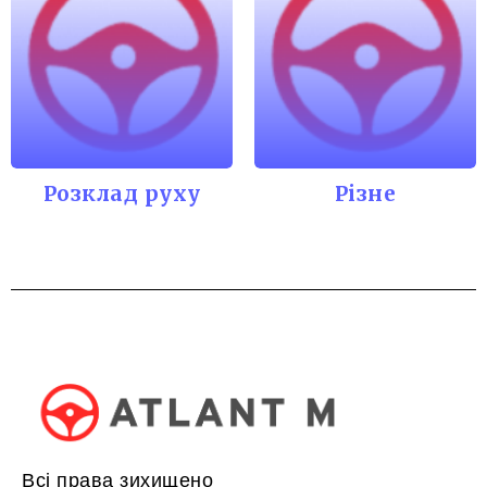
Розклад руху
Різне
Всі права зихищено