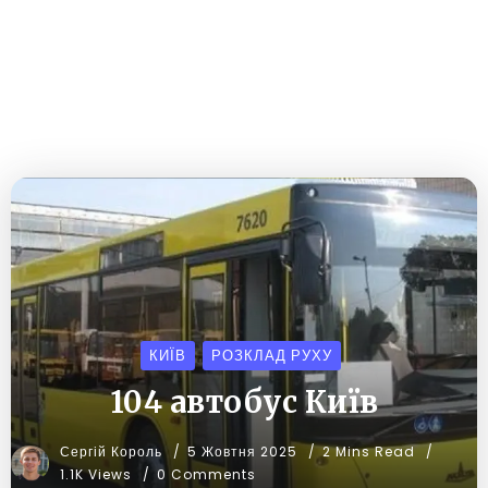
КИЇВ
РОЗКЛАД РУХУ
104 автобус Київ
Сергій Король
5 Жовтня 2025
2 Mins Read
1.1K Views
0 Comments