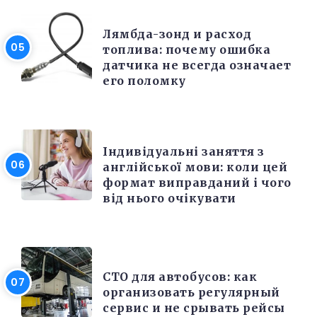
РЕМОНТ
Лямбда-зонд и расход
топлива: почему ошибка
датчика не всегда означает
его поломку
РІЗНЕ
Індивідуальні заняття з
англійської мови: коли цей
формат виправданий і чого
від нього очікувати
РЕМОНТ
СТО для автобусов: как
организовать регулярный
сервис и не срывать рейсы