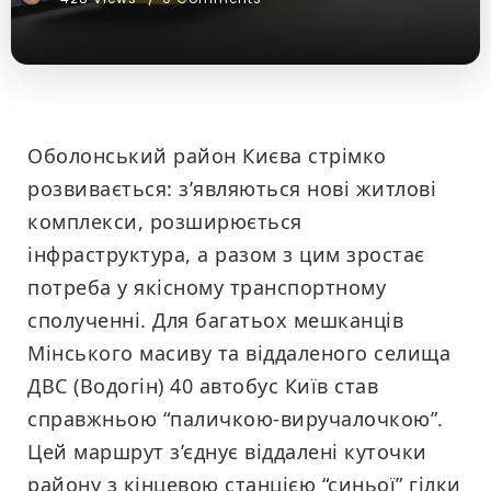
Оболонський район Києва стрімко
розвивається: з’являються нові житлові
комплекси, розширюється
інфраструктура, а разом з цим зростає
потреба у якісному транспортному
сполученні. Для багатьох мешканців
Мінського масиву та віддаленого селища
ДВС (Водогін) 40 автобус Київ став
справжньою “паличкою-виручалочкою”.
Цей маршрут з’єднує віддалені куточки
району з кінцевою станцією “синьої” гілки