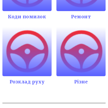
Коди помилок
Ремонт
Розклад руху
Різне