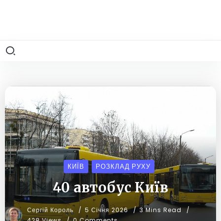
КИЇВ
РОЗКЛАД РУХУ
40 автобус Київ
Сергій Король
5 Січня 2026
3 Mins Read
428 Views
0 Comments