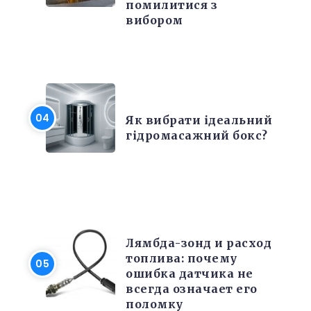
помилитися з
вибором
РІЗНЕ
Як вибрати ідеальний
гідромасажний бокс?
РЕМОНТ
Лямбда-зонд и расход
топлива: почему
ошибка датчика не
всегда означает его
поломку