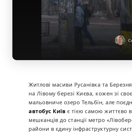
С
Житлові масиви Русанівка та Березн
на Лівому березі Києва, кожен зі св
мальовниче озеро Тельбін, але поєд
автобус Київ
є тією самою життєво 
мешканців до станції метро «Лівобере
райони в єдину інфраструктурну сист