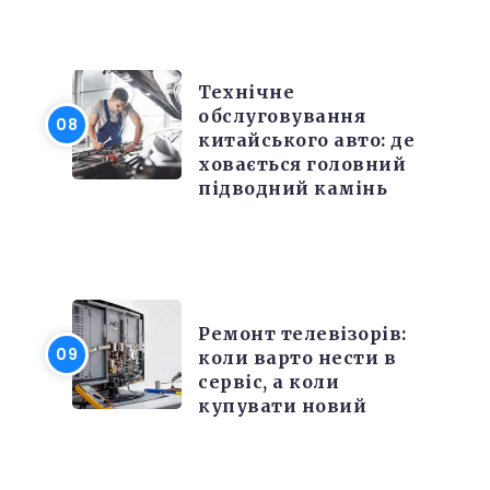
РЕМОНТ
Технічне
обслуговування
китайського авто: де
ховається головний
підводний камінь
РІЗНЕ
Ремонт телевізорів:
коли варто нести в
сервіс, а коли
купувати новий