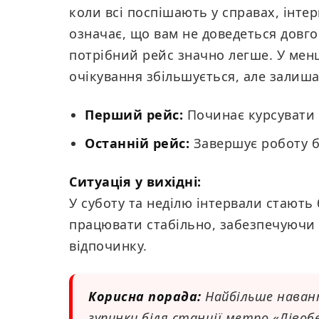
коли всі поспішають у справах, інтер
означає, що вам не доведеться довго
потрібний рейс значно легше. У мен
очікування збільшується, але залиш
Перший рейс:
Починає курсувати о
Останній рейс:
Завершує роботу б
Ситуація у вихідні:
У суботу та неділю інтервали стают
працювати стабільно, забезпечуючи 
відпочинку.
Корисна порада:
Найбільше наван
зупинки біля станції метро «Ліво