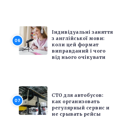
РІЗНЕ
Індивідуальні заняття
з англійської мови:
коли цей формат
виправданий і чого
від нього очікувати
РЕМОНТ
СТО для автобусов:
как организовать
регулярный сервис и
не срывать рейсы