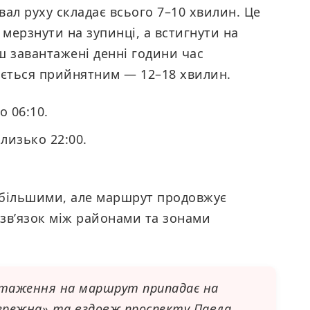
вал руху складає всього 7–10 хвилин. Це
 мерзнути на зупинці, а встигнути на
ш завантажені денні години час
ається прийнятним — 12–18 хвилин.
 06:10.
лизько 22:00.
ь більшими, але маршрут продовжує
зв’язок між районами та зонами
таження на маршрут припадає на
бережна» та вздовж проспекту Павла