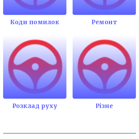
Коди помилок
Ремонт
Розклад руху
Різне