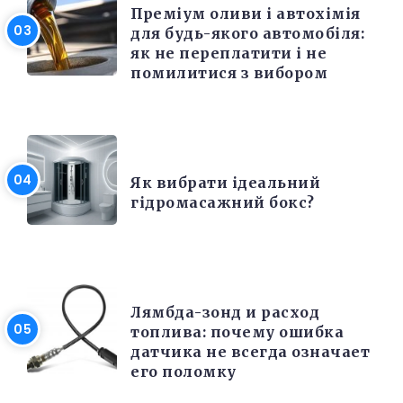
Преміум оливи і автохімія
для будь-якого автомобіля:
як не переплатити і не
помилитися з вибором
РІЗНЕ
Як вибрати ідеальний
гідромасажний бокс?
РЕМОНТ
Лямбда-зонд и расход
топлива: почему ошибка
датчика не всегда означает
его поломку