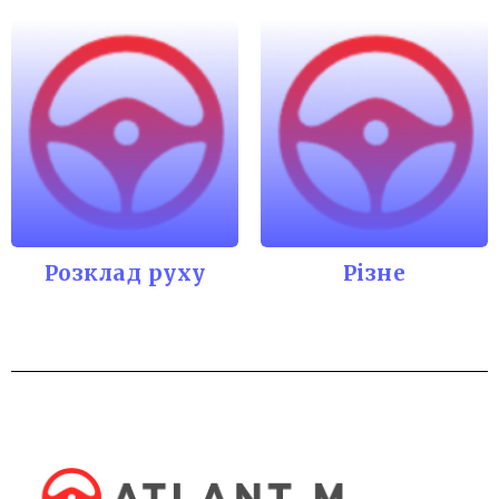
Розклад руху
Різне