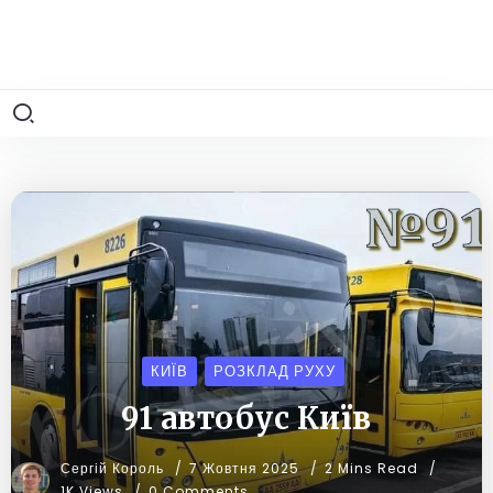
КИЇВ
РОЗКЛАД РУХУ
91 автобус Київ
Сергій Король
7 Жовтня 2025
2 Mins Read
1K Views
0 Comments