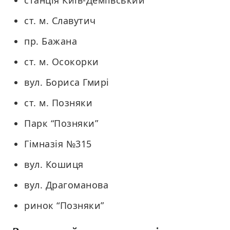
станція Київ-Деміївський
ст. м. Славутич
пр. Бажана
ст. м. Осокорки
вул. Бориса Гмирі
ст. м. Позняки
Парк “Позняки”
Гімназія №315
вул. Кошиця
вул. Драгоманова
ринок “Позняки”