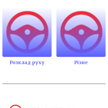
Розклад руху
Різне