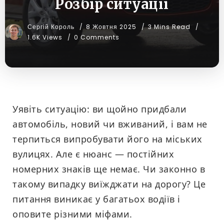
Розбір ситуації
Сергій Король
8 Жовтня 2025
3 Mins Read
1.6K Views
0 Comments
Уявіть ситуацію: ви щойно придбали
автомобіль, новий чи вживаний, і вам не
терпиться випробувати його на міських
вулицях. Але є нюанс — постійних
номерних знаків ще немає. Чи законно в
такому випадку виїжджати на дорогу? Це
питання виникає у багатьох водіїв і
оповите різними міфами.