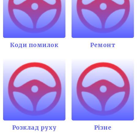
Коди помилок
Ремонт
Розклад руху
Різне