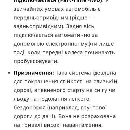
підключається (Part-Time 4WD)
. У
звичайних умовах автомобіль є
передньопривідним (рідше —
задньопривідним). Задня вісь
підключається автоматично за
допомогою електронної муфти лише
тоді, коли передні колеса починають
пробуксовувати.
Призначення:
Така система ідеальна
для покращення стійкості на слизькій
дорозі, впевненого старту на снігу чи
льоду та подолання легкого
бездоріжжя (наприклад, ґрунтової
дороги до дачі). Вона не розрахована
на тривалі високі навантаження.