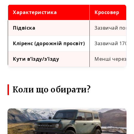
Характеристика
Кросовер
Підвіска
Зазвичай повні
Кліренс (дорожній просвіт)
Зазвичай 170-21
Кути в’їзду/з’їзду
Менші через до
Коли що обирати?