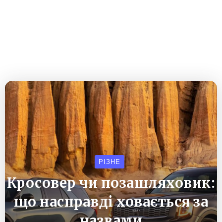
РІЗНЕ
Кросовер чи позашляховик:
що насправді ховається за
назвами