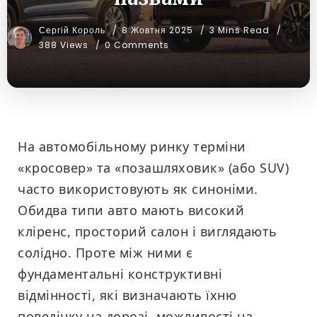
Сергій Король
8 Жовтня 2025
3 Mins Read
388 Views
0 Comments
На автомобільному ринку терміни
«кросовер» та «позашляховик» (або SUV)
часто використовують як синоніми.
Обидва типи авто мають високий
кліренс, просторий салон і виглядають
солідно. Проте між ними є
фундаментальні конструктивні
відмінності, які визначають їхню
поведінку на дорозі, можливості на