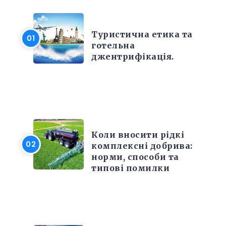
РІЗНЕ
Туристична етика та
готельна
джентрифікація.
РІЗНЕ
Коли вносити рідкі
комплексні добрива:
норми, способи та
типові помилки
РІЗНЕ