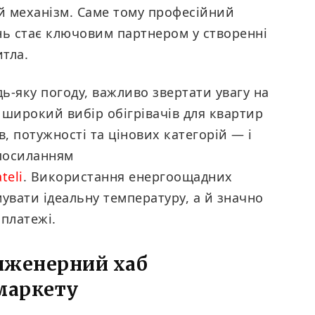
й механізм. Саме тому професійний
нь стає ключовим партнером у створенні
тла.
ь-яку погоду, важливо звертати увагу на
 широкий вибір обігрівачів для квартир
, потужності та цінових категорій — і
посиланням
teli
. Використання енергоощадних
увати ідеальну температуру, а й значно
платежі.
інженерний хаб
-маркету