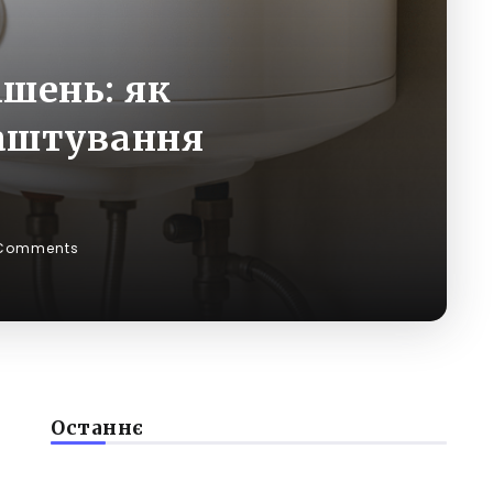
ішень: як
лаштування
Comments
Останнє