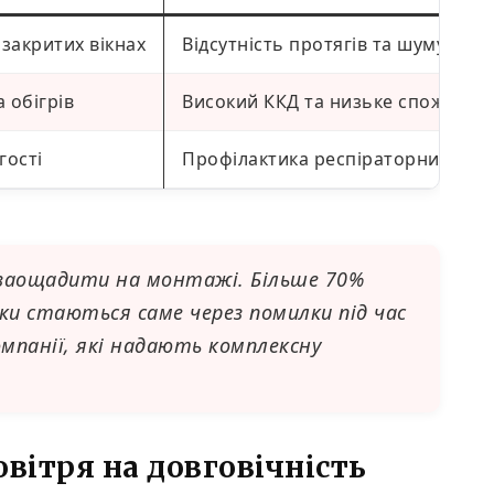
закритих вікнах
Відсутність протягів та шуму з ву
 обігрів
Високий ККД та низьке споживанн
гості
Профілактика респіраторних зах
 заощадити на монтажі. Більше 70%
ки стаються саме через помилки під час
мпанії, які надають комплексну
овітря на довговічність