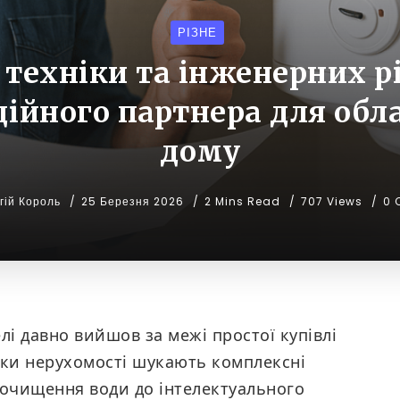
РІЗНЕ
техніки та інженерних р
дійного партнера для об
дому
гій Король
25 Березня 2026
2 Mins Read
707 Views
0 
лі давно вийшов за межі простої купівлі
ики нерухомості шукають комплексні
 очищення води до інтелектуального