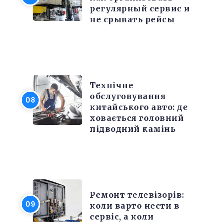
регулярный сервис и
лиці
не срывать рейсы
я енергії
РЕМОНТ
ворювань
Технічне
обслуговування
китайського авто: де
ховається головний
підводний камінь
РІЗНЕ
Ремонт телевізорів:
коли варто нести в
сервіс, а коли