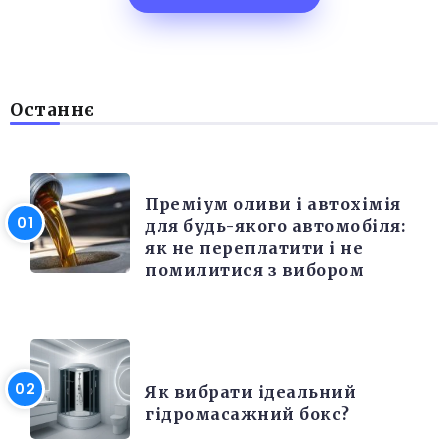
Останнє
РІЗНЕ
Преміум оливи і автохімія
для будь-якого автомобіля:
як не переплатити і не
помилитися з вибором
РІЗНЕ
Як вибрати ідеальний
гідромасажний бокс?