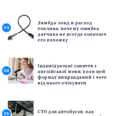
РЕМОНТ
Лямбда-зонд и расход
топлива: почему ошибка
датчика не всегда означает
его поломку
РІЗНЕ
Індивідуальні заняття з
англійської мови: коли цей
формат виправданий і чого
від нього очікувати
РЕМОНТ
СТО для автобусов: как