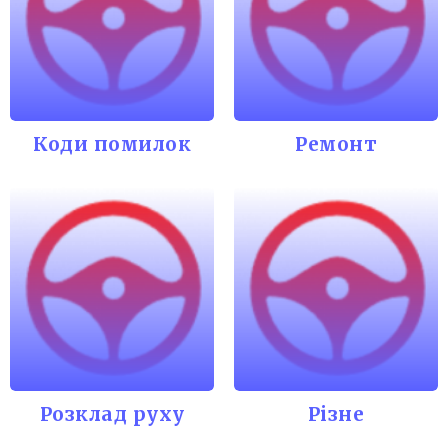
Коди помилок
Ремонт
Розклад руху
Різне