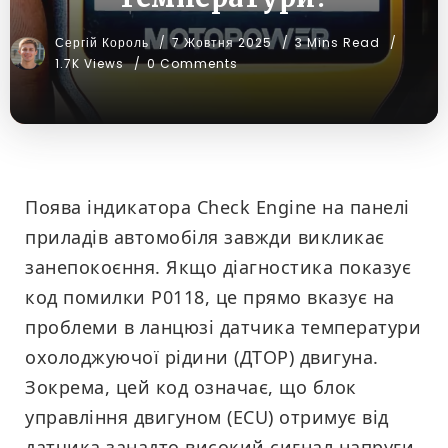
Сергій Король
7 Жовтня 2025
3 Mins Read
1.7K Views
0 Comments
Поява індикатора Check Engine на панелі
приладів автомобіля завжди викликає
занепокоєння. Якщо діагностика показує
код помилки P0118, це прямо вказує на
проблеми в ланцюзі датчика температури
охолоджуючої рідини (ДТОР) двигуна.
Зокрема, цей код означає, що блок
управління двигуном (ECU) отримує від
датчика занадто високий сигнал напруги.