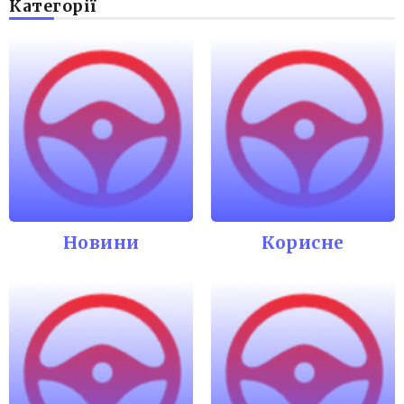
Категорії
Новини
Корисне