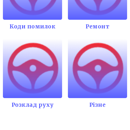
Коди помилок
Ремонт
Розклад руху
Різне