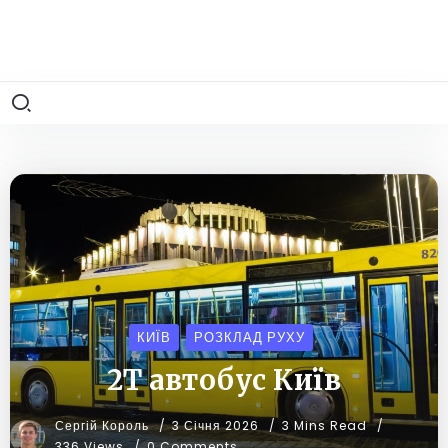
КИЇВ
РОЗКЛАД РУХУ
2Т автобус Київ
Сергій Король
3 Січня 2026
3 Mins Read
336 Views
0 Comments