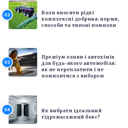
РІЗНЕ
Коли вносити рідкі
комплексні добрива: норми,
способи та типові помилки
РІЗНЕ
Преміум оливи і автохімія
для будь-якого автомобіля:
як не переплатити і не
помилитися з вибором
РІЗНЕ
Як вибрати ідеальний
гідромасажний бокс?