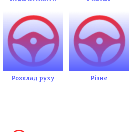
Розклад руху
Різне